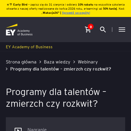
☀️🌴
Early Bird
– zapisz się do 31 sierpnia i odbierz
10% rabatu
na wszystkie szkolenia
otwarte z naszej oferty realizowane do końca 2026 roku, e-learningi aż
50% taniej
. Kod:
„
Wakacje26″ |
Sprawdź szczegóły!
0
EY Academy of Business
Strona główna
Baza wiedzy
Webinary
Programy dla talentów – zmierzch czy rozkwit?
Programy dla talentów –
zmierzch czy rozkwit?
Nagranie