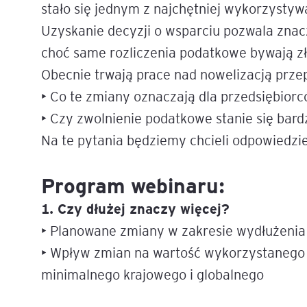
stało się jednym z najchętniej wykorzysty
Mapa szkoleń
Uzyskanie decyzji o wsparciu pozwala znacz
AI w Pythonie: Praktyczn
Warsztaty z Large Langu
choć same rozliczenia podatkowe bywają z
Models
Obecnie trwają prace nad nowelizacją prze
• Co te zmiany oznaczają dla przedsiębior
Chat GPT i AI – Inteligen
analiza danych
• Czy zwolnienie podatkowe stanie się bardz
Na te pytania będziemy chcieli odpowiedzi
Prawo sztucznej inteligen
AI w finansach
Program webinaru:
1. Czy dłużej znaczy więcej?
Agenci AI w praktyce –
Warsztaty dla menedżer
• Planowane zmiany w zakresie wydłużenia
• Wpływ zmian na wartość wykorzystanego 
Generatywna AI – prawne
minimalnego krajowego i globalnego
aspekty
AI w zarządzaniu projekt