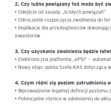
2. Czy luźno powiązany też może być z
• Odejście od zasady „ścisłych powiązań”
Legal AI – sztuczna intel
dla prawników
• Odroczenie rozpoczęcia zwolnienia do te
• Implikacje dla przedsiębiorców dokonując
inwestorów
3. Czy uzyskanie zwolnienia będzie łatw
• Elektroniczna platforma „ePSI” — automa
• Nowy etap: opinia Szefa KAS dotycząca 
4. Czym różni się poziom zatrudnienia o
• Wprowadzenie legalnej definicji poziomu 
• Potencjalne różnice w odniesieniu do ak