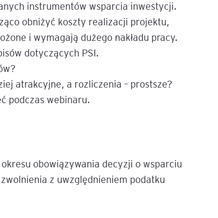
wanych instrumentów wsparcia inwestycji.
ąco obniżyć koszty realizacji projektu,
e
age
łożone i wymagają dużego nakładu pracy.
pisów dotyczących PSI.
ców?
tna
iej atrakcyjne, a rozliczenia – prostsze?
eć podczas webinaru.
cji
ów
 okresu obowiązywania decyzji o wsparciu
zwolnienia z uwzględnieniem podatku
ami