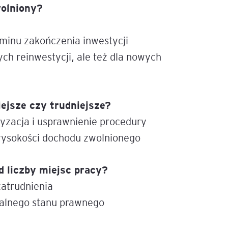
wolniony?
igencja
rminu zakończenia inwestycji
ych reinwestycji, ale też dla nowych
iejsze czy trudniejsze?
tyzacja i usprawnienie procedury
wysokości dochodu zwolnionego
d liczby miejsc pracy?
zatrudnienia
tualnego stanu prawnego