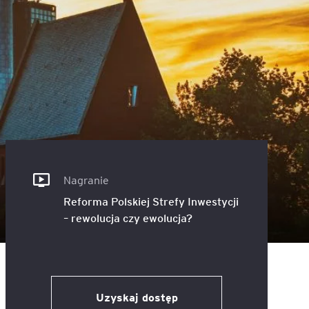
ACCA - Master’s Degree in
Accounting Explained:
Finance and Accounting - SGH
Nieoczywiste przypadki
księgowe
MSSF w praktyce – studia
podyplomowe
Kawa z Ekspertem
/ Agile
International Finance – studia
People&Culture – podręczny
podyplomowe
niezbędnik w świecie HR
Audyt wewnętrzny – studia
Tempo Menedżera – znajdź
podyplomowe
własne tempo
Nagranie
Reforma Polskiej Strefy Inwestycji
Master of Business
– rewolucja czy ewolucja?
Administration w Dąbrowie
Górniczej
Safety)
MBA w jęz. polskim z
Programem Zarządzania
Uzyskaj dostęp
Projektami