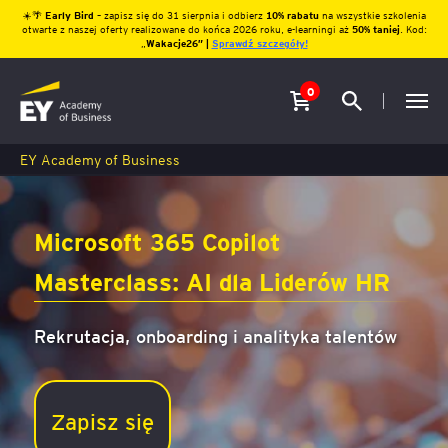
☀️🌴
Early Bird
– zapisz się do 31 sierpnia i odbierz
10% rabatu
na wszystkie szkolenia
otwarte z naszej oferty realizowane do końca 2026 roku, e-learningi aż
50% taniej
. Kod:
„
Wakacje26″ |
Sprawdź szczegóły!
0
EY Academy of Business
Microsoft 365 Copilot
Masterclass: AI dla Liderów HR
Rekrutacja, onboarding i analityka talentów
Zapisz się