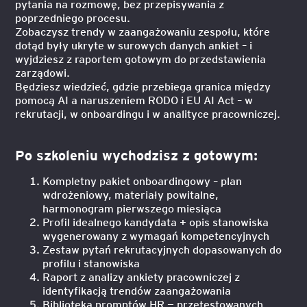
pytania na rozmowę, bez przepisywania z
poprzedniego procesu.
Zobaczysz trendy w zaangażowaniu zespołu, które
dotąd były ukryte w surowych danych ankiet – i
wyjdziesz z raportem gotowym do przedstawienia
zarządowi.
Będziesz wiedzieć, gdzie przebiega granica między
pomocą AI a naruszeniem RODO i EU AI Act – w
rekrutacji, w onboardingu i w analityce pracowniczej.
Po szkoleniu wychodzisz z gotowym:
Kompletny pakiet onboardingowy – plan
wdrożeniowy, materiały powitalne,
harmonogram pierwszego miesiąca
Profil idealnego kandydata + opis stanowiska
wygenerowany z wymagań kompetencyjnych
Zestaw pytań rekrutacyjnych dopasowanych do
profilu i stanowiska
Raport z analizy ankiety pracowniczej z
identyfikacją trendów zaangażowania
Biblioteka promptów HR — przetestowanych