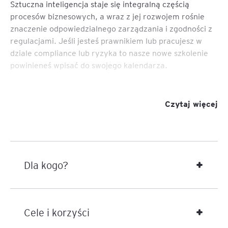
Sztuczna inteligencja staje się integralną częścią
procesów biznesowych, a wraz z jej rozwojem rośnie
znaczenie odpowiedzialnego zarządzania i zgodności z
regulacjami. Jeśli jesteś prawnikiem lub pracujesz w
dziale compliance lub ryzyka to nasze nowe szkolenie
powinieneś wpisać do swojego kalendarza.
Dwudniowy, intensywny i praktyczny kurs pozwoli
zrozumieć wymagania i ryzyka prawne oraz najlepsze
Czytaj więcej
praktyki w nadzorze nad systemami AI. Uczestnicy
poznają kompleksowe podejście do budowy struktur,
procedur i dokumentacji, które zapewnią
bezpieczeństwo i zgodność w całym cyklu życia
technologii.
Dla kogo?
Cele i korzyści