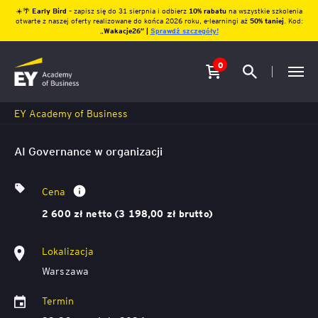
☀️🌴
Early Bird
– zapisz się do 31 sierpnia i odbierz
10% rabatu
na wszystkie szkolenia
otwarte z naszej oferty realizowane do końca 2026 roku, e-learningi aż
50% taniej
. Kod:
„
Wakacje26″ |
Sprawdź szczegóły!
0
EY Academy of Business
AI Governance w organizacji
Cena
2 600 zł netto (3 198,00 zł brutto)
Lokalizacja
Warszawa
Termin