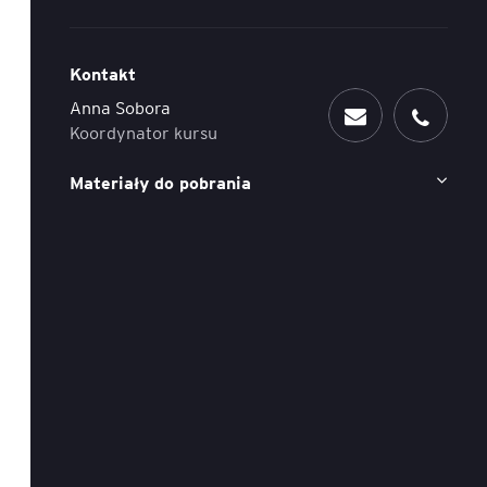
ACCA - Master’s Degree in
Accounting Explained:
Finance and Accounting - SGH
Nieoczywiste przypadki
Kontakt
księgowe
MSSF w praktyce – studia
Anna Sobora
podyplomowe
Kawa z Ekspertem
Koordynator kursu
/ Agile
International Finance – studia
Materiały do pobrania
People&Culture – podręczny
podyplomowe
niezbędnik w świecie HR
Audyt wewnętrzny – studia
Tempo Menedżera – znajdź
podyplomowe
własne tempo
Master of Business
Administration w Dąbrowie
Górniczej
Safety)
MBA w jęz. polskim z
Programem Zarządzania
Projektami