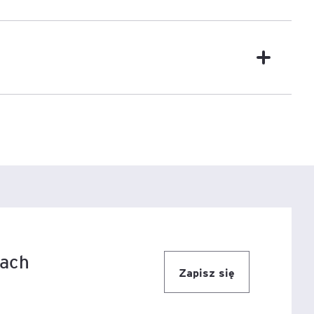
e
age
tna
cji
ów
iach
Zapisz się
ami