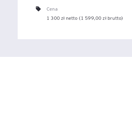
Cena
Legal AI – sztuczna intel
1 300 zł netto (1 599,00 zł brutto)
dla prawników