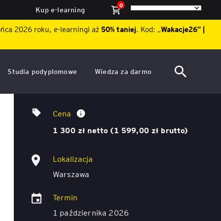
0
Kup e-learning
ońca 2026 roku, e-learningi aż
50% taniej
. Kod: „
Wakacje26″ |
Studia podyplomowe
Wiedza za darmo
ACCA po polsku – Zarządzanie
Dzień Otwarty EY Academy of
AI w sporach i postępowaniach
finansami i rachunkowość w
Business 2026
Cena
środowisku międzynarodowym
Warsztat dla litigatorów. Zarządzanie ryzykiem
ę
1 300 zł netto (1 599,00 zł brutto)
Akademia WSB
Aktualności
halucynacji, weryfikacja wyników, obowiązki
względem sądu
ACCA Strategic Professional
Lokalizacja
ile
Artykuły
Akademia WSB
Warszawa
ój
wych
Raporty
ACCA Professional – studia
Termin
podyplomowe w języku
ń
angielskim - ALK
Webinary
1 października 2026