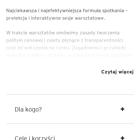
Najciekawsza i najefektywniejsza formuła spotkania –
prelekcja i interaktywne sesje warsztatowe.
W trakcie warsztatów omówimy zasady tworzenia
polityki cenowej i zalety płynące z transparentności
oraz jej wdrożenia na rynku. Zagadnienia i przykłady
podadzą praktycy biznesu, a otwarta formuła spotkania
pozwoli również na wymianę wiedzy i doświadczenia
pomiędzy uczestnikami.
Czytaj więcej
Uczestnicy dotychczasowych warsztatów
niejednokrotnie podkreślali praktyczny wymiar
spotkania przekładający się na zauważalny wzrost
zysku.
Dla kogo?
Podczas warsztatów będziemy wykonywać ćwiczenia i
obliczenia, dlatego potrzebne będą kalkulatory.
Cele i korzyści