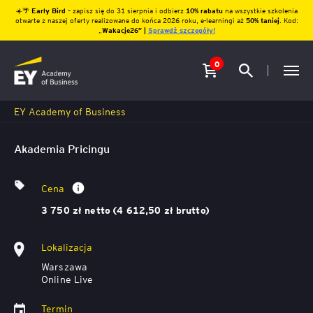
☀️🌴
Early Bird
– zapisz się do 31 sierpnia i odbierz
10% rabatu
na wszystkie szkolenia
otwarte z naszej oferty realizowane do końca 2026 roku, e-learningi aż
50% taniej
. Kod:
„
Wakacje26″ |
Sprawdź szczegóły!
0
EY Academy of Business
Akademia Pricingu
Cena
3 750 zł netto (4 612,50 zł brutto)
Lokalizacja
Warszawa
Online Live
Termin