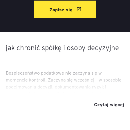
Zapisz się
jak chronić spółkę i osoby decyzyjne
Bezpieczeństwo podatkowe nie zaczyna się w
momencie kontroli. Zaczyna się wcześniej – w sposobie
podejmowania decyzji, dokumentowania ryzyk i
prowadzenia komunikacji. W praktyce największe błędy
rzadko wynikają z samego braku racji. Częściej zbyt
Czytaj więcej
późno pojawia się strategia.