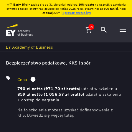
☀️🌴
Early Bird
– zapisz się do 31 sierpnia i odbierz
10% rabatu
na wszystkie szkolenia
otwarte z naszej oferty realizowane do końca 2026 roku, e-learningi aż
50% taniej
. Kod:
„
Wakacje26″ |
Sprawdź szczegóły!
0
EY Academy of Business
Bezpieczeństwo podatkowe, KKS i spór
Cena
udział w szkoleniu
790 zł netto (971,70 zł brutto)
udział w szkoleniu
859 zł netto (1 056,57 zł brutto)
+ dostęp do nagrania
Na to szkolenie możesz uzyskać dofinansowanie z
KFS.
Dowiedz się więcej
tutaj.