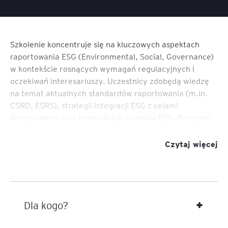
Szkolenie koncentruje się na kluczowych aspektach
raportowania ESG (Environmental, Social, Governance)
w kontekście rosnących wymagań regulacyjnych i
oczekiwań interesariuszy. Uczestnicy zdobędą wiedzę
na temat aktualnych standardów raportowania (m.in.
CSRD, ESRS), strategii integracji ESG z celami
biznesowymi oraz komunikacji wyników ESG. Program
został zaprojektowany z myślą o liderach organizacji
oraz osobach odpowiedzialnych za przygotowanie
Czytaj więcej
raportów ESG, umożliwiając im podejmowanie
świadomych decyzji i budowanie przewagi
konkurencyjnej w oparciu o zrównoważony rozwój.
Dla kogo?