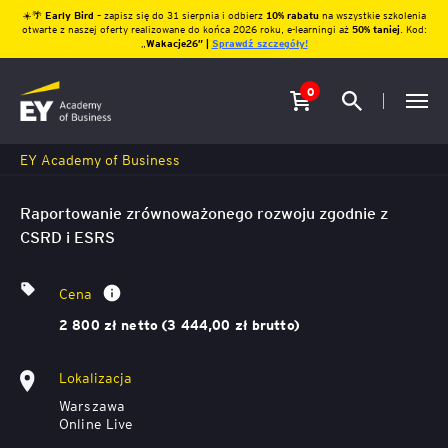
☀️🌴
Early Bird
– zapisz się do 31 sierpnia i odbierz
10% rabatu
na wszystkie szkolenia
otwarte z naszej oferty realizowane do końca 2026 roku, e-learningi aż
50% taniej
. Kod:
„
Wakacje26″ |
Sprawdź szczegóły!
0
EY Academy of Business
Raportowanie zrównoważonego rozwoju zgodnie z
CSRD i ESRS
Cena
2 800 zł netto (3 444,00 zł brutto)
Lokalizacja
Warszawa
Online Live