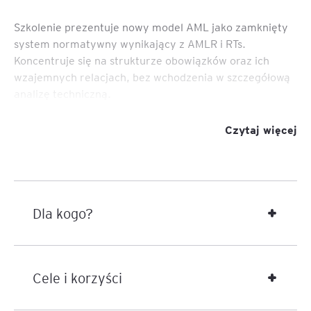
Szkolenie prezentuje nowy model AML jako zamknięty
system normatywny wynikający z AMLR i RTs.
Koncentruje się na strukturze obowiązków oraz ich
wzajemnych relacjach, bez wchodzenia w szczegółową
analizę techniczną.
Punktem ciężkości jest zrozumienie:
Czytaj więcej
gdzie zaczyna się AML,
jak działa jako proces,
gdzie powstają obowiązki o najwyższym ryzyku
regulacyjnym.
Dla kogo?
Cele i korzyści