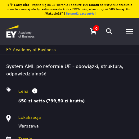
☀️🌴
Early Bird
– zapisz się do 31 sierpnia i odbierz
10% rabatu
na wszystkie szkolenia
otwarte z naszej oferty realizowane do końca 2026 roku, e-learningi aż
50% taniej
. Kod:
„
Wakacje26″ |
Sprawdź szczegóły!
0
EY Academy of Business
System AML po reformie UE – obowiązki, struktura,
odpowiedzialność
Cena
650 zł netto (799,50 zł brutto)
Lokalizacja
Warszawa
Termin