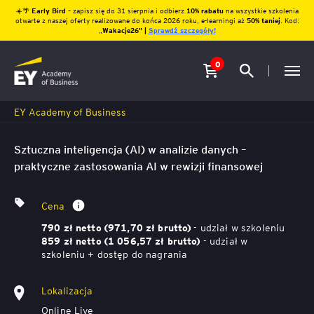
☀️🌴
Early Bird
– zapisz się do 31 sierpnia i odbierz
10% rabatu
na wszystkie szkolenia
otwarte z naszej oferty realizowane do końca 2026 roku, e-learningi aż
50% taniej
. Kod:
„
Wakacje26″ |
Sprawdź szczegóły!
0
EY Academy of Business
Sztuczna inteligencja (AI) w analizie danych –
praktyczne zastosowania AI w rewizji finansowej
Cena
- udział w szkoleniu
790 zł netto (971,70 zł brutto)
- udział w
859 zł netto (1 056,57 zł brutto)
szkoleniu + dostęp do nagrania
Lokalizacja
Online Live