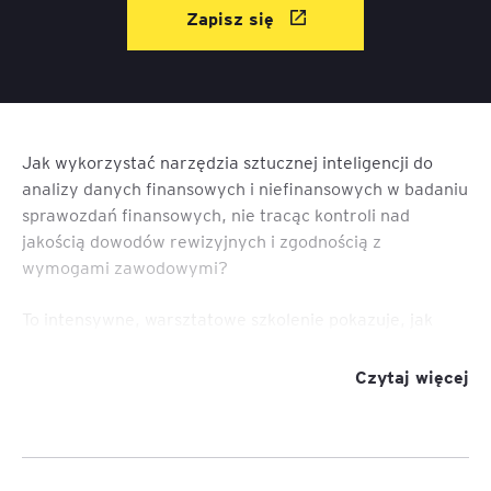
Zapisz się
Jak wykorzystać narzędzia sztucznej inteligencji do
analizy danych finansowych i niefinansowych w badaniu
sprawozdań finansowych, nie tracąc kontroli nad
jakością dowodów rewizyjnych i zgodnością z
wymogami zawodowymi?
To intensywne, warsztatowe szkolenie pokazuje, jak
biegły rewident może wykorzystywać AI do identyfikacji
nieprawidłowości, analizy dokumentów, testowania
Czytaj więcej
zapisów księgowych, procedur analitycznych oraz
przygotowywania ustaleń z badania. Uczestnicy przejdą
przez pełny cykl badania sprawozdania finansowego –
od wstępnego rozpoznania danych po prezentację