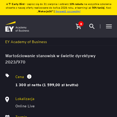
☀️🌴
Early Bird
– zapisz się do 31 sierpnia i odbierz
10% rabatu
na wszystkie szkolenia
otwarte z naszej oferty realizowane do końca 2026 roku, e-learningi aż
50% taniej
. Kod:
„
Wakacje26″ |
Sprawdź szczegóły!
0
EY Academy of Business
Wartościowanie stanowisk w świetle dyrektywy
2023/970
Cena
1 300 zł netto (1 599,00 zł brutto)
Lokalizacja
Online Live
Termin