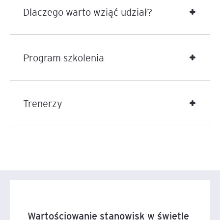
Dlaczego warto wziąć udział?
zasady i rozwiązania zamiast je komplikować, a więc
jest jasny i przejrzysty?
W szkoleniu proponujemy wykorzystanie metody
Program szkolenia
analityczno-punktowej jako podstawy budowy modelu
wartościowania stanowisk. Jest to podejście najczęściej
stosowane w praktyce biznesowej, ponieważ łączy
przejrzystość zasad oceny z możliwością elastycznego
Trenerzy
dostosowania modelu do specyfiki organizacji. Jedną z
jego kluczowych zalet jest skalowalność — ta sama
logika może być stosowana zarówno w prostych
strukturach organizacyjnych, jak i w organizacjach
wielopoziomowych i bardziej złożonych.
Na tę metodę wskazują również pierwsze rekomendacje
wykonawcze przygotowywane w związku z wdrażaniem
Dyrektywy 2023/970. Propozycja modelu
wartościowania stanowisk opublikowana przez
Wartościowanie stanowisk w świetle