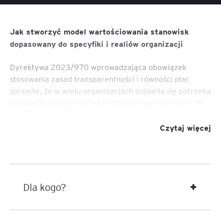
Jak stworzyć model wartościowania stanowisk
dopasowany do specyfiki i realiów organizacji
Dyrektywa 2023/970 wprowadzająca obowiązek
stosowania zasad transparentności i równości płac
sprawiła, że w wielu organizacjach pojawiła się potrzeba
uporządkowania zasad różnicowania wynagrodzeń. W
praktyce oznacza to konieczność jasnego określenia,
dlaczego jedne stanowiska mają w organizacji większą
Czytaj więcej
wartość niż inne.
Pojawia się więc praktyczne pytanie:
Jak stworzyć model wartościowania stanowisk
Dla kogo?
adekwatny dla konkretnej organizacji, uwzględniający
jej specyfikę oraz realną logikę oceny wartości pracy i
jednocześnie taki, który porządkuje istniejące w firmie