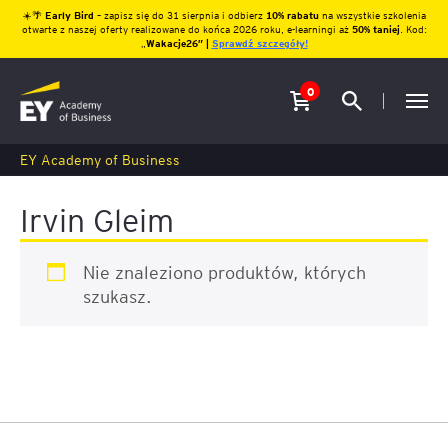
☀️🌴
Early Bird
– zapisz się do 31 sierpnia i odbierz
10% rabatu
na wszystkie szkolenia
otwarte z naszej oferty realizowane do końca 2026 roku, e-learningi aż
50% taniej
. Kod:
„
Wakacje26″ |
Sprawdź szczegóły!
0
EY Academy of Business
Irvin Gleim
Nie znaleziono produktów, których
szukasz.