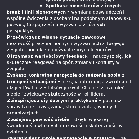
Spotkasz menedżerów z innych
branż i linii biznesowych –
wymiana doświadczeń i
wspólne ćwiczenia z osobami na podobnym stanowisku
pozwolą Ci spojrzeć na wyzwania z różnych
perspektyw.
Przećwiczysz własne sytuacje zawodowe –
możliwość pracy na realnych wyzwaniach z Twojego
zespołu, pod okiem doświadczonych trenerów.
Otrzymasz wartościowy feedback –
nauczysz się, jak
skutecznie reagować na opór, zmiany i konflikty w
zespole.
Zyskasz konkretne narzędzia do radzenia sobie z
trudnymi sytuacjami –
bieżąca informacja zwrotna od
ekspertów i uczestników pozwoli Ci lepiej zrozumieć
siebie i zwiększyć skuteczność w roli lidera.
Zainspirujesz się dobrymi praktykami –
poznasz
sprawdzone rozwiązania, które działają w innych
organizacjach.
Zbudujesz pewność siebie –
dzięki większej
świadomości własnych możliwości i skuteczności w
działaniu.
Zweryfikujesz swoje kompetencje w praktyce –
na