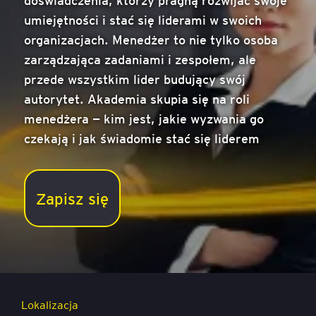
umiejętności i stać się liderami w swoich
organizacjach. Menedżer to nie tylko osoba
zarządzająca zadaniami i zespołem, ale
przede wszystkim lider budujący swój
autorytet. Akademia skupia się na roli
menedżera — kim jest, jakie wyzwania go
Certyfikowana Akademia Menedżera I
czekają i jak świadomie stać się liderem
Cena
5 700 zł netto (7 011,00 zł brutto)
- szkolenie
Zapisz się
stacjonarne
5 500 zł netto (6 765,00 zł brutto)
- szkolenie
online live
Na to szkolenie możesz uzyskać dofinansowanie z KFS.
Dowiedz się więcej
tutaj.
Lokalizacja