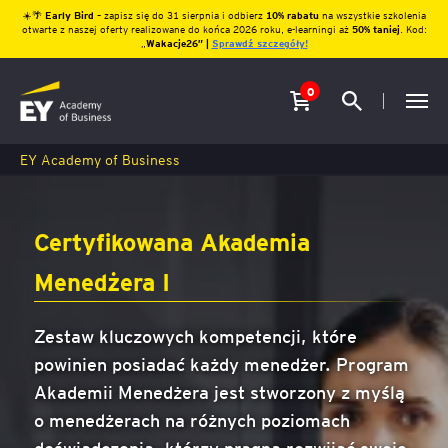
☀️🌴
Early Bird
– zapisz się do 31 sierpnia i odbierz
10% rabatu
na wszystkie szkolenia
otwarte z naszej oferty realizowane do końca 2026 roku, e-learningi aż
50% taniej
. Kod:
„
Wakacje26″ |
Sprawdź szczegóły!
0
EY Academy of Business
Certyfikowana Akademia
Menedżera I
Zestaw kluczowych kompetencji, które
powinien posiadać każdy menedżer. Program
Akademii Menedżera jest stworzony z myślą
o menedżerach na różnych poziomach
doświadczenia, którzy pragną rozwijać swoje