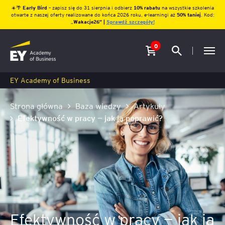
☀️🌴
Early Bird
– zapisz się do 31 sierpnia i odbierz
10% rabatu
na wszystkie szkolenia
otwarte z naszej oferty realizowane do końca 2026 roku, e-learningi aż
50% taniej
. Kod:
„
Wakacje26″ |
Sprawdź szczegóły!
0
EY Academy of Business
Strona główna
Baza wiedzy
Artykuły
Efektywność w pracy — jak ją poprawić?
Efektywność w pracy — jak ją