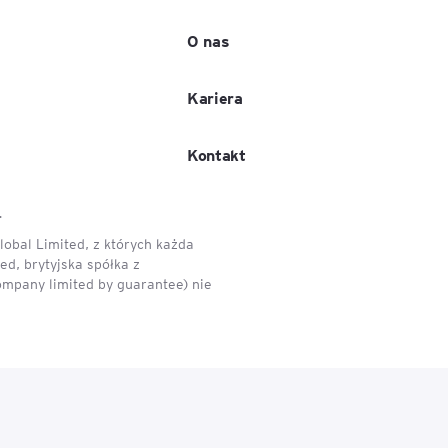
O nas
e
age
Kariera
tna
Kontakt
cji
.
obal Limited, z których każda
d, brytyjska spółka z
ompany limited by guarantee) nie
ów
ami