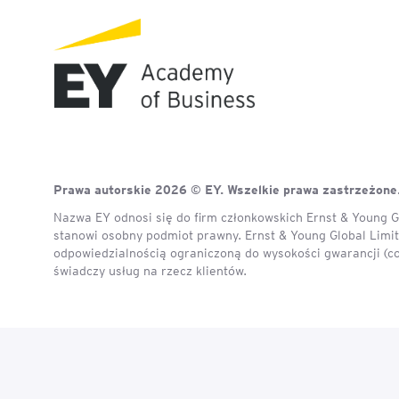
Mapa szkoleń
AI w Pythonie: Praktyczn
Warsztaty z Large Langu
Models
Chat GPT i AI – Inteligen
analiza danych
Prawo sztucznej inteligen
Prawa autorskie 2026 © EY. Wszelkie prawa zastrzeżone
Nazwa EY odnosi się do firm członkowskich Ernst & Young Gl
AI w finansach
stanowi osobny podmiot prawny. Ernst & Young Global Limite
odpowiedzialnością ograniczoną do wysokości gwarancji (c
świadczy usług na rzecz klientów.
Agenci AI w praktyce –
Warsztaty dla menedżer
Generatywna AI – prawne
aspekty
AI w zarządzaniu projekt