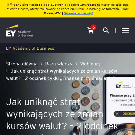
☀️🌴
Early Bird
– zapisz się do 31 sierpnia i odbierz
10% rabatu
na wszystkie szkolenia
otwarte z naszej oferty realizowane do końca 2026 roku, e-learningi aż
50% taniej
. Kod:
„
Wakacje26″ |
Sprawdź szczegóły!
0
EY Academy of Business
Strona główna
Baza wiedzy
Webinary
Jak uniknąć strat wynikających ze zmian kursów
walut? – 2 odcinek cyklu „Finanse przy śniadaniu”
Jak uniknąć strat
wynikających ze zmian
kursów walut? – 2 odcinek