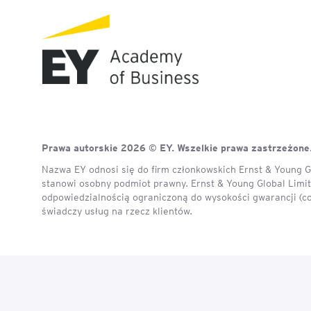
Mapa szkoleń
AI w Pythonie: Praktyczn
Warsztaty z Large Langu
Models
Chat GPT i AI – Inteligen
analiza danych
Prawo sztucznej inteligen
Prawa autorskie 2026 © EY. Wszelkie prawa zastrzeżone
Nazwa EY odnosi się do firm członkowskich Ernst & Young Gl
AI w finansach
stanowi osobny podmiot prawny. Ernst & Young Global Limite
odpowiedzialnością ograniczoną do wysokości gwarancji (c
świadczy usług na rzecz klientów.
Agenci AI w praktyce –
Warsztaty dla menedżer
Generatywna AI – prawne
aspekty
AI w zarządzaniu projekt