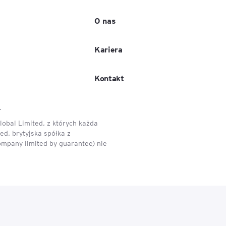
O nas
e
age
Kariera
tna
Kontakt
cji
.
obal Limited, z których każda
d, brytyjska spółka z
ompany limited by guarantee) nie
ów
ami