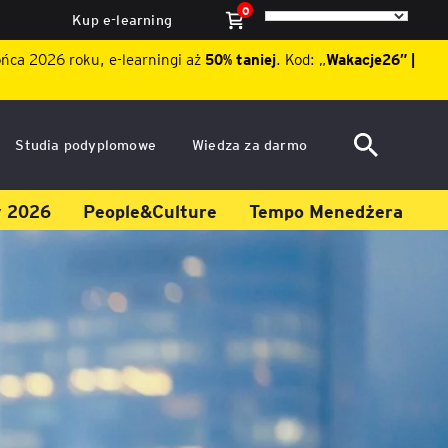
0
Kup e-learning
ońca 2026 roku, e-learningi aż
50% taniej
. Kod: „
Wakacje26″ |
Studia podyplomowe
Wiedza za darmo
ACCA po polsku – Zarządzanie
Dzień Otwarty EY Academy of
y 2026
People&Culture
Tempo Menedżera
finansami i rachunkowość w
Business 2026
środowisku międzynarodowym
ę
Akademia WSB
Aktualności
ACCA Strategic Professional
ile
Artykuły
Akademia WSB
ój
wych
Raporty
ACCA Professional – studia
podyplomowe w języku
ń
angielskim - ALK
Webinary