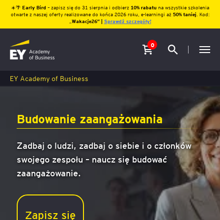
☀️🌴
Early Bird
– zapisz się do 31 sierpnia i odbierz
10% rabatu
na wszystkie szkolenia
otwarte z naszej oferty realizowane do końca 2026 roku, e-learningi aż
50% taniej
. Kod:
„
Wakacje26″ |
Sprawdź szczegóły!
0
EY Academy of Business
Budowanie zaangażowania
Zadbaj o ludzi, zadbaj o siebie i o członków
swojego zespołu – naucz się budować
zaangażowanie.
Zapisz się