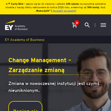
☀️🌴
Early Bird
– zapisz się do 31 sierpnia i odbierz
10% rabatu
na wszystkie szkolenia
otwarte z naszej oferty realizowane do końca 2026 roku, e-learningi aż
50% taniej
. Kod:
„
Wakacje26″ |
Sprawdź szczegóły!
0
EY Academy of Business
Change Management –
Zarządzanie zmianą
Zmiana w nowoczesnej instytucji jest czymś
nieuniknionym.