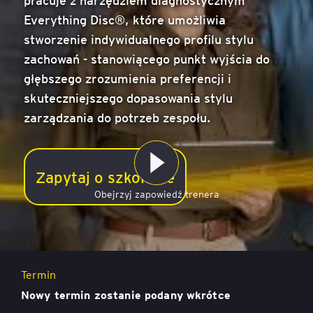
Everything Disc®, które umożliwia
stworzenie indywidualnego profilu stylu
zachowań - stanowiącego punkt wyjścia do
głębszego zrozumienia preferencji i
skuteczniejszego dopasowania stylu
zarządzania do potrzeb zespołu.
Indywidualizacja w zarządzaniu zespołem
Cena
Zapytaj o szkolenie
2 100 zł netto (2 583,00 zł brutto)
Obejrzyj zapowiedź trenera
Lokalizacja
Warszawa
Termin
Nowy termin zostanie podany wkrótce