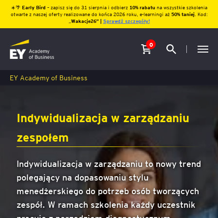
☀️🌴
Early Bird
– zapisz się do 31 sierpnia i odbierz
10% rabatu
na wszystkie szkolenia
otwarte z naszej oferty realizowane do końca 2026 roku, e-learningi aż
50% taniej
. Kod:
„
Wakacje26″ |
Sprawdź szczegóły!
0
EY Academy of Business
Indywidualizacja w zarządzaniu
zespołem
Indywidualizacja w zarządzaniu to nowy trend
polegający na dopasowaniu stylu
menedżerskiego do potrzeb osób tworzących
zespół. W ramach szkolenia każdy uczestnik
pracuje z narzędziem diagnostycznym