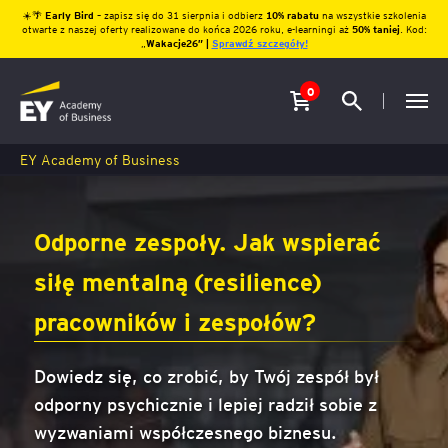
☀️🌴
Early Bird
– zapisz się do 31 sierpnia i odbierz
10% rabatu
na wszystkie szkolenia
otwarte z naszej oferty realizowane do końca 2026 roku, e-learningi aż
50% taniej
. Kod:
„
Wakacje26″ |
Sprawdź szczegóły!
0
EY Academy of Business
Odporne zespoły. Jak wspierać
siłę mentalną (resilience)
pracowników i zespołów?
Dowiedz się, co zrobić, by Twój zespół był
odporny psychicznie i lepiej radził sobie z
wyzwaniami współczesnego biznesu.