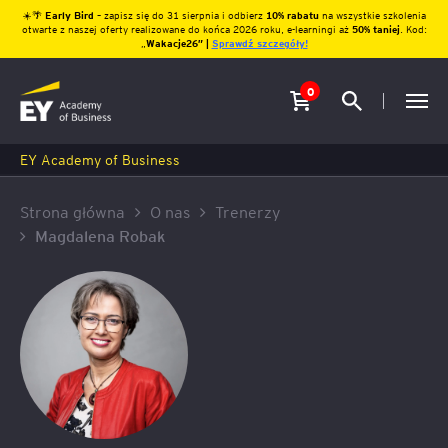
☀️🌴
Early Bird
– zapisz się do 31 sierpnia i odbierz
10% rabatu
na wszystkie szkolenia
otwarte z naszej oferty realizowane do końca 2026 roku, e-learningi aż
50% taniej
. Kod:
„
Wakacje26″ |
Sprawdź szczegóły!
0
EY Academy of Business
Strona główna
O nas
Trenerzy
Magdalena Robak