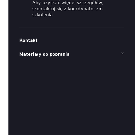
Aby uzyskać więcej szczegółów,
ACCA - Master’s Degree in
Accounting Explained:
skontaktuj się z koordynatorem
Finance and Accounting - SGH
Nieoczywiste przypadki
szkolenia
księgowe
MSSF w praktyce – studia
podyplomowe
Kawa z Ekspertem
/ Agile
Kontakt
International Finance – studia
People&Culture – podręczny
Materiały do pobrania
podyplomowe
niezbędnik w świecie HR
Audyt wewnętrzny – studia
Tempo Menedżera – znajdź
podyplomowe
własne tempo
Master of Business
Administration w Dąbrowie
Górniczej
Safety)
MBA w jęz. polskim z
Programem Zarządzania
Projektami