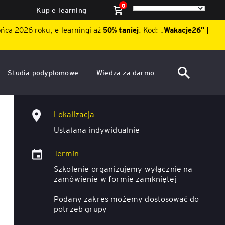
0
Kup e-learning
ońca 2026 roku, e-learningi aż
50% taniej
. Kod: „
Wakacje26″ |
Studia podyplomowe
Wiedza za darmo
ACCA po polsku – Zarządzanie
Dzień Otwarty EY Academy of
Efektywność osobista w pracy
finansami i rachunkowość w
Business 2026
Lokalizacja
środowisku międzynarodowym
hybrydowej
ę
Ustalana indywidualnie
Akademia WSB
Aktualności
Termin
ACCA Strategic Professional
ile
Artykuły
Akademia WSB
Szkolenie organizujemy wyłącznie na
ój
wych
zamówienie w formie zamkniętej
Raporty
ACCA Professional – studia
Podany zakres możemy dostosować do
podyplomowe w języku
potrzeb grupy
ń
angielskim - ALK
Webinary