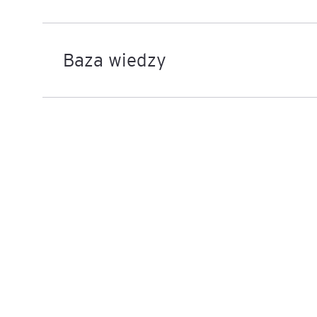
Mapa szkoleń
AI w Pythonie: Praktyczn
Warsztaty z Large Langu
Baza wiedzy
Models
Chat GPT i AI – Inteligen
analiza danych
Prawo sztucznej inteligen
AI w finansach
Agenci AI w praktyce –
Warsztaty dla menedżer
Generatywna AI – prawne
aspekty
AI w zarządzaniu projekt