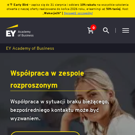
☀️🌴
Early Bird
– zapisz się do 31 sierpnia i odbierz
10% rabatu
na wszystkie szkolenia
otwarte z naszej oferty realizowane do końca 2026 roku, e-learningi aż
50% taniej
. Kod:
„
Wakacje26″ |
Sprawdź szczegóły!
0
EY Academy of Business
Współpraca w zespole
rozproszonym
Współpraca w sytuacji braku bieżącego,
bezpośredniego kontaktu może być
wyzwaniem.