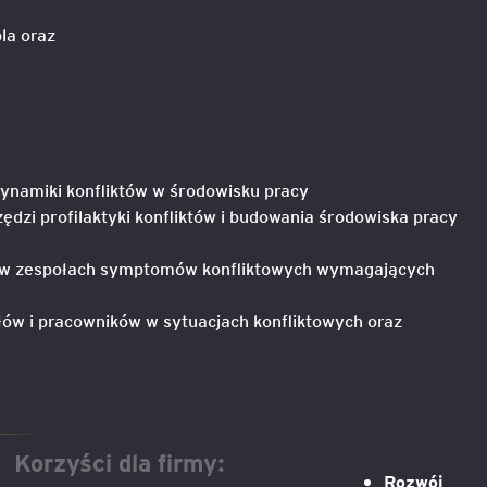
la oraz
e
age
tna
ynamiki konfliktów w środowisku pracy
ędzi profilaktyki konfliktów i budowania środowiska pracy
cji
a w zespołach symptomów konfliktowych wymagających
łów i pracowników w sytuacjach konfliktowych oraz
ów
Korzyści dla firmy:
Rozwój
ami