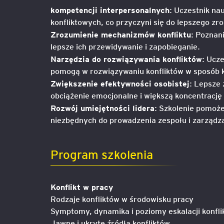
kompetencji interpersonalnych
: Uczestnik na
konfliktowych, co przyczyni się do lepszego zro
Legal AI – sztuczna intel
Zrozumienie mechanizmów konfliktu
: Poznan
dla prawników
lepsze ich przewidywanie i zapobieganie.
Narzędzia do rozwiązywania konfliktów
: Ucze
pomogą w rozwiązywaniu konfliktów w sposób 
Zwiększenie efektywności osobistej
: Lepsze 
obciążenie emocjonalne i większą koncentrację
Rozwój umiejętności lidera
: Szkolenie pomoż
niezbędnych do prowadzenia zespołu i zarządza
Program szkolenia
Konflikt w pracy
Rodzaje konfliktów w środowisku pracy
Symptomy, dynamika i poziomy eskalacji konfli
Jawne i ukryte źródła konfliktów