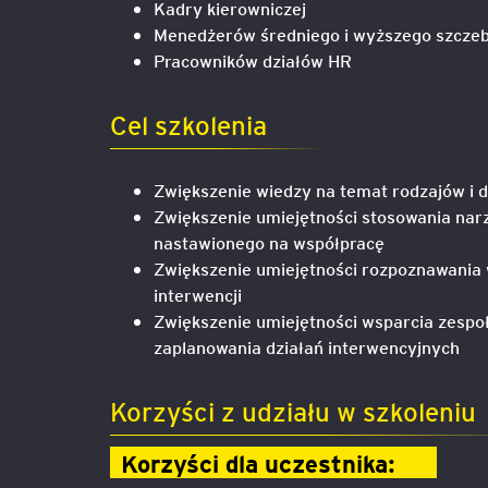
Kadry kierowniczej
Menedżerów średniego i wyższego szczeb
Mapa szkoleń
AI w Pythonie: Praktyczn
Pracowników działów HR
Warsztaty z Large Langu
Models
Cel szkolenia
Chat GPT i AI – Inteligen
analiza danych
Zwiększenie wiedzy na temat rodzajów i d
Zwiększenie umiejętności stosowania narz
Prawo sztucznej inteligen
nastawionego na współpracę
Zwiększenie umiejętności rozpoznawani
AI w finansach
interwencji
Zwiększenie umiejętności wsparcia zespo
Agenci AI w praktyce –
zaplanowania działań interwencyjnych
Warsztaty dla menedżer
Korzyści z udziału w szkoleniu
Generatywna AI – prawne
aspekty
Korzyści dla uczestnika:
AI w zarządzaniu projekt