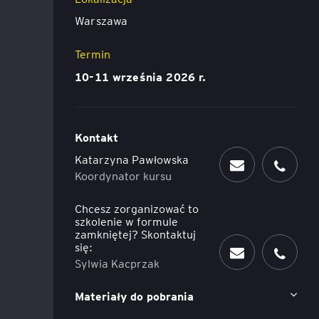
Warszawa
Executive MBA z programem
Zarządzanie Projektami w
Termin
Uniwersytecie WSB Merito we
Wrocławiu
10-11 września 2026 r.
Manager ESG
Kontakt
Compliance Manager 2.0 –
narzędzia, technologie i
Katarzyna Pawłowska
praktyka
Koordynator kursu
Chcesz zorganizować to
szkolenie w formule
zamkniętej? Skontaktuj
się:
Sylwia Kacprzak
Materiały do pobrania