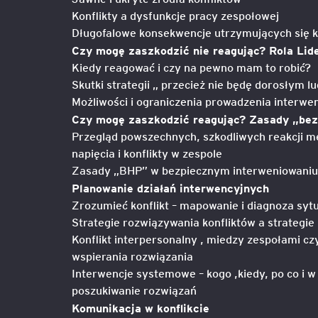
Konflikty a dysfunkcje pracy zespołowej
Długofalowe konsekwencje utrzymujących się k
Czy mogę zaszkodzić nie reagując? Rola Lide
Kiedy reagować i czy na pewno mam to robić?
Skutki strategii „ przecież nie będę dorosłym l
Możliwości i ograniczenia prowadzenia interwen
Czy mogę zaszkodzić reagując? Zasady „bez
Przegląd powszechnych, szkodliwych reakcji me
napięcia i konflikty w zespole
Zasady „BHP” w bezpiecznym interweniowaniu 
Planowanie działań interwencyjnych
Zrozumieć konflikt – mapowanie i diagnoza sytu
Strategie rozwiązywania konfliktów a strategie
Konflikt interpersonalny , miedzy zespołami cz
wspierania rozwiązania
Interwencje systemowe – kogo ,kiedy, po co i w
poszukiwanie rozwiązań
Komunikacja w konflikcie