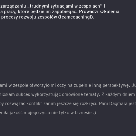
w zarządzaniu „trudnymi sytuacjami w zespołach” i
a pracy, które będzie im zapobiegać. Prowadzi szkolenia
, procesy rozwoju zespołów (teamcoachingi).
tami w zespole otworzyło mi oczy na zupełnie inną perspektywę. J
dniosłam sukces wykorzystując omówione tematy. Z każdym dniem
by rozwiązać konflikt zanim jeszcze się rozkręci. Pani Dagmara jes
iła jakość mojego życia nie tylko w biznesie :)