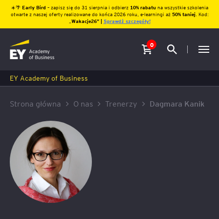
☀️🌴
Early Bird
– zapisz się do 31 sierpnia i odbierz
10% rabatu
na wszystkie szkolenia
otwarte z naszej oferty realizowane do końca 2026 roku, e-learningi aż
50% taniej
. Kod:
„
Wakacje26″ |
Sprawdź szczegóły!
0
EY Academy of Business
Strona główna
O nas
Trenerzy
Dagmara Kanik