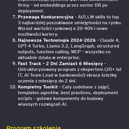
firmy – od embeddings przez vector DB po
deployment.
Przewaga Konkurencyjna
– AI/LLM skills to top
3 najbardziej poszukiwane umiejętności na rynku.
Wzrost wartości rynkowej o 20-40% i nowe
możliwości kariery.
Najnowsze Technologie 2024-2026
– Claude 4,
GPT-4 Turbo, Llama 3.2, LangGraph, structured
outputs, function calling, MCP – wszystko co
aktualnie działa w enterprise.
Fast Track – 2 Dni Zamiast 6 Miesięcy
–
Ustrukturyzowany program z ekspertem (20+ lat
IT, AI Team Lead w bankowości) skraca ścieżkę
uczenia z miesięcy do 2 dni.
Kompletny Toolkit
– Cały codebase z zajęć,
templates agentów, best practices, deployment
scripts – gotowe komponenty do budowy
własnych rozwiązań AI.
Program szkolenia