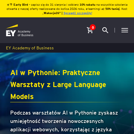
☀️🌴
Early Bird
– zapisz się do 31 sierpnia i odbierz
10% rabatu
na wszystkie szkolenia
otwarte z naszej oferty realizowane do końca 2026 roku, e-learningi aż
50% taniej
. Kod:
„
Wakacje26″ |
Sprawdź szczegóły!
0
EY Academy of Business
AI w Pythonie: Praktyczne
Warsztaty z Large Language
Models
Podczas warsztatów AI w Pythonie zyskasz
umiejętność tworzenia nowoczesnych
aplikacji webowych, korzystając z języka