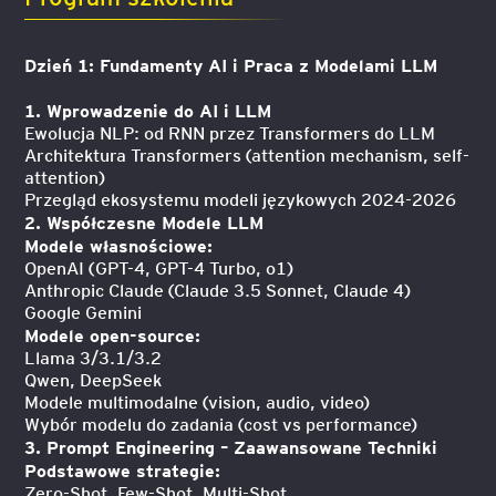
Dzień 1: Fundamenty AI i Praca z Modelami LLM
1. Wprowadzenie do AI i LLM
Ewolucja NLP: od RNN przez Transformers do LLM
Architektura Transformers (attention mechanism, self-
attention)
Przegląd ekosystemu modeli językowych 2024-2026
2. Współczesne Modele LLM
Modele własnościowe:
OpenAI (GPT-4, GPT-4 Turbo, o1)
Anthropic Claude (Claude 3.5 Sonnet, Claude 4)
Google Gemini
Modele open-source:
Llama 3/3.1/3.2
Qwen, DeepSeek
Modele multimodalne (vision, audio, video)
Wybór modelu do zadania (cost vs performance)
3. Prompt Engineering – Zaawansowane Techniki
Podstawowe strategie:
Zero-Shot, Few-Shot, Multi-Shot