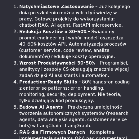
Natychmiastowe Zastosowanie
– Już kolejnego
dnia po szkoleniu można wdrożyć wiedzę w
pracy. Gotowe projekty do wykorzystania:
chatbot RAG, AI agent, FastAPI microservice.
Redukcja Kosztów o 30-50%
– Świadomy
prompt engineering i wybór modeli oszczędza
40-60% kosztów API. Automatyzacja procesów
(customer service, code review, analiza
dokumentów) redukuje koszty operacyjne.
Wzrost Produktywności 30-50%
– Programiści,
analitycy i zespoły CS obsługują znacznie więcej
zadań dzięki AI assistants i automation.
Production-Ready Skills
– 80% hands-on coding
z enterprise patterns: error handling,
monitoring, security, deployment. Nie teoria,
tylko działający kod produkcyjny.
Budowa AI Agents
– Praktyczna umiejętność
tworzenia autonomicznych systemów (research
agents, data analysis agents, customer service
bots) w LangChain i LangGraph.
RAG dla Firmowych Danych
– Kompletna
implementacja systemu Q&A nad dokumentami