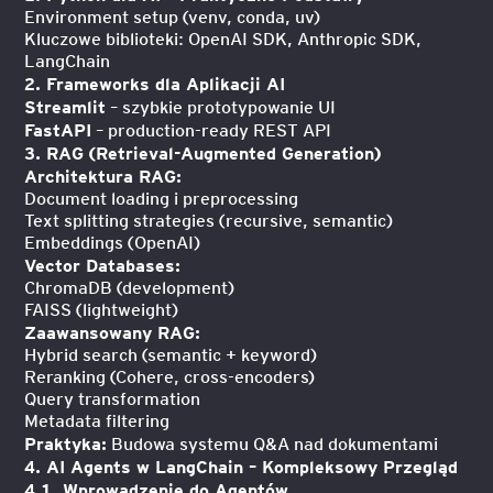
Environment setup (venv, conda, uv)
Kluczowe biblioteki: OpenAI SDK, Anthropic SDK,
LangChain
2. Frameworks dla Aplikacji AI
Streamlit
– szybkie prototypowanie UI
FastAPI
– production-ready REST API
3. RAG (Retrieval-Augmented Generation)
Architektura RAG:
Document loading i preprocessing
Text splitting strategies (recursive, semantic)
Embeddings (OpenAI)
Vector Databases:
ChromaDB (development)
FAISS (lightweight)
Zaawansowany RAG:
Hybrid search (semantic + keyword)
Reranking (Cohere, cross-encoders)
Query transformation
Metadata filtering
Praktyka:
Budowa systemu Q&A nad dokumentami
4. AI Agents w LangChain – Kompleksowy Przegląd
4.1. Wprowadzenie do Agentów