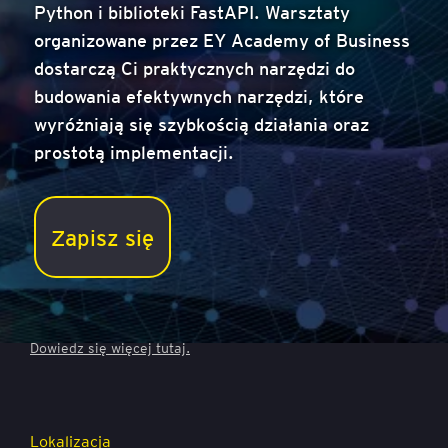
Python i biblioteki FastAPI. Warsztaty
organizowane przez EY Academy of Business
dostarczą Ci praktycznych narzędzi do
budowania efektywnych narzędzi, które
wyróżniają się szybkością działania oraz
prostotą implementacji.
AI w Pythonie: Praktyczne Warsztaty z Large
Language Models
Zapisz się
Cena
2 300 zł netto (2 829,00 zł brutto)
Na to szkolenie możesz uzyskać dofinansowanie z KFS.
Dowiedz się więcej
tutaj.
Lokalizacja