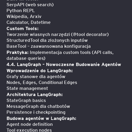
SerpAPI (web search)
Python REPL
Wikipedia, Arxiv
Calculator, Datetime
Custom Tools:
Tworzenie własnych narzędzi (@tool decorator)
StructuredTool dla złożonych inputów
BaseTool – zaawansowana konfiguracja
Praktyka:
Implementacja custom tools (API calls,
database queries)
4.4. LangGraph – Nowoczesne Budowanie Agentów
Wprowadzenie do LangGraph:
Grafy stanowe dla agentów
Nodes, Edges, Conditional Edges
State management
Architektura LangGraph:
StateGraph basics
MessageGraph dla chatbotów
Persistence i checkpointing
Budowa agentów w LangGraph:
Agent node definition
Tool execution nodes