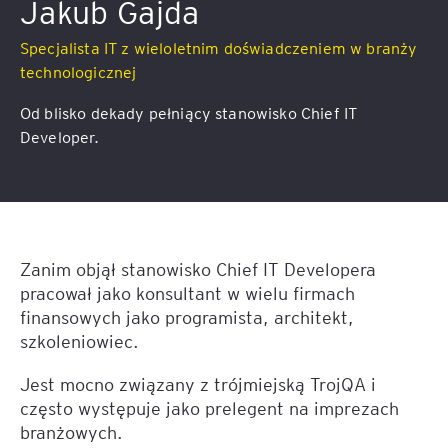
Jakub Gajda
Specjalista IT z wieloletnim doświadczeniem w branży
technologicznej
Od blisko dekady pełniący stanowisko Chief IT
Developer.
Zanim objął stanowisko Chief IT Developera
pracował jako konsultant w wielu firmach
finansowych jako programista, architekt,
szkoleniowiec.
Jest mocno związany z trójmiejską TrojQA i
często występuje jako prelegent na imprezach
branżowych.