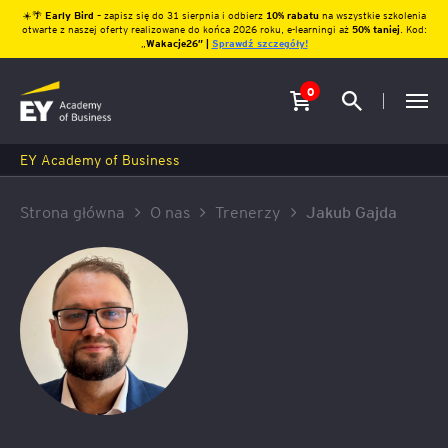
☀️🌴
Early Bird
– zapisz się do 31 sierpnia i odbierz
10% rabatu
na wszystkie szkolenia
otwarte z naszej oferty realizowane do końca 2026 roku, e-learningi aż
50% taniej
. Kod:
„
Wakacje26″ |
Sprawdź szczegóły!
0
EY Academy of Business
Strona główna
O nas
Trenerzy
Jakub Gajda