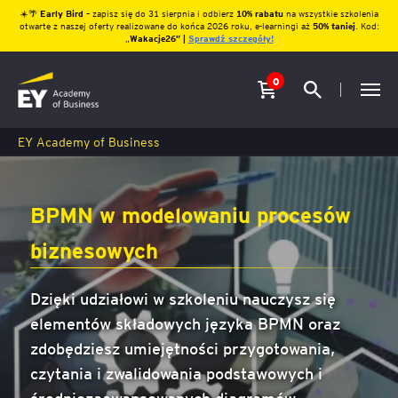
☀️🌴
Early Bird
– zapisz się do 31 sierpnia i odbierz
10% rabatu
na wszystkie szkolenia
otwarte z naszej oferty realizowane do końca 2026 roku, e-learningi aż
50% taniej
. Kod:
„
Wakacje26″ |
Sprawdź szczegóły!
0
EY Academy of Business
BPMN w modelowaniu procesów
biznesowych
Dzięki udziałowi w szkoleniu nauczysz się
elementów składowych języka BPMN oraz
zdobędziesz umiejętności przygotowania,
czytania i zwalidowania podstawowych i
średniozaawansowanych diagramów