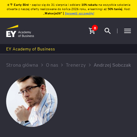
☀️🌴
Early Bird
– zapisz się do 31 sierpnia i odbierz
10% rabatu
na wszystkie szkolenia
otwarte z naszej oferty realizowane do końca 2026 roku, e-learningi aż
50% taniej
. Kod:
„
Wakacje26″ |
Sprawdź szczegóły!
0
EY Academy of Business
Strona główna
O nas
Trenerzy
Andrzej Sobczak