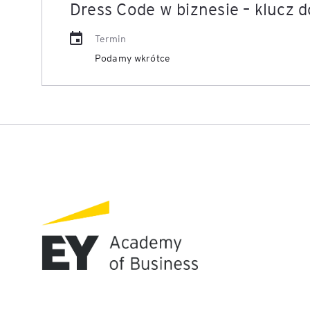
Dress Code w biznesie – klucz 
Mapa szkoleń
AI w Pythonie: Praktyczn
Termin
Warsztaty z Large Langu
Podamy wkrótce
Models
Chat GPT i AI – Inteligen
analiza danych
Prawo sztucznej inteligen
AI w finansach
Agenci AI w praktyce –
Warsztaty dla menedżer
Generatywna AI – prawne
aspekty
AI w zarządzaniu projekt