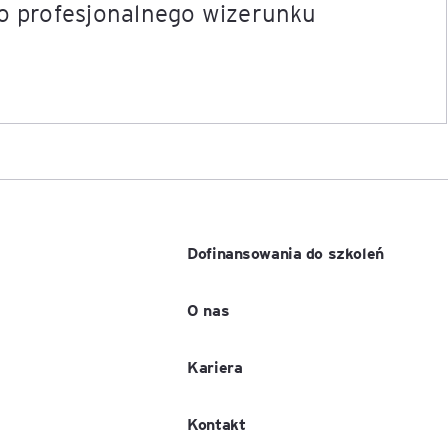
do profesjonalnego wizerunku
e
age
tna
cji
Dofinansowania do szkoleń
O nas
ów
Kariera
Kontakt
ami