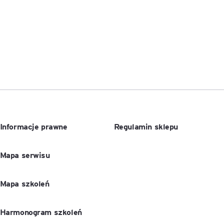
Executive MBA z programem
Zarządzanie Projektami w
Uniwersytecie WSB Merito we
Wrocławiu
Manager ESG
Compliance Manager 2.0 –
narzędzia, technologie i
praktyka
Informacje prawne
Regulamin sklepu
Mapa serwisu
Mapa szkoleń
Harmonogram szkoleń