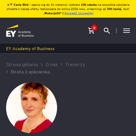
☀️🌴
Early Bird
– zapisz się do 31 sierpnia i odbierz
10% rabatu
na wszystkie szkolenia
otwarte z naszej oferty realizowane do końca 2026 roku, e-learningi aż
50% taniej
. Kod:
„
Wakacje26″ |
Sprawdź szczegóły!
0
EY Academy of Business
Strona główna
O nas
Trenerzy
Beata Łapkowska