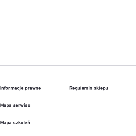
Executive MBA z programem
Zarządzanie Projektami w
Uniwersytecie WSB Merito we
Wrocławiu
Manager ESG
Compliance Manager 2.0 –
narzędzia, technologie i
praktyka
Informacje prawne
Regulamin sklepu
Mapa serwisu
Mapa szkoleń