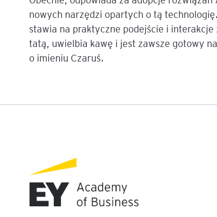
nowych narzędzi opartych o tą technologię.
Mapa szkoleń
AI w Pythonie: Praktyczn
stawia na praktyczne podejście i interakcje
Warsztaty z Large Langu
tatą, uwielbia kawę i jest zawsze gotowy na
Models
o imieniu Czaruś.
Chat GPT i AI – Inteligen
analiza danych
Prawo sztucznej inteligen
AI w finansach
Agenci AI w praktyce –
Warsztaty dla menedżer
Generatywna AI – prawne
aspekty
AI w zarządzaniu projekt