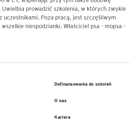
 Uwielbia prowadzić szkolenia, w których zwykle
e
 z uczestnikami. Poza pracą, jest szczęśliwym
age
 wszelkie niespodzianki. Właściciel psa – mopsa –
tna
cji
Dofinansowania do szkoleń
ów
O nas
Kariera
ami