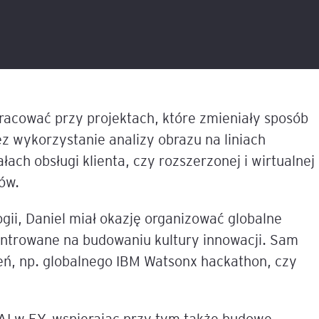
liza
w
tacji i
Sesje coachingowo-
Sales Report
Nowe technologie w controllingu
mentoringowe
cych
T
finansowym
Productive Conflict
Narzędzia diagnostyczne
anie
Inteligencja Emocjonalna 
EQ
Szkolenia inhouse
 z
pracować przy projektach, które zmieniały sposób
owa
 AI
z wykorzystanie analizy obrazu na liniach
e,
ILM72
łach obsługi klienta, czy rozszerzonej i wirtualnej
Belbin Team Roles
ów.
ną
nesowej
FACET5
i, Daniel miał okazję organizować globalne
entrowane na budowaniu kultury innowacji. Sam
dingu –
Insights Discovery
em
zeń, np. globalnego IBM Watsonx hackathon, czy
TPS (Team Psychological 
nerem
tów
AI w EY, wspierając przy tym także budowę