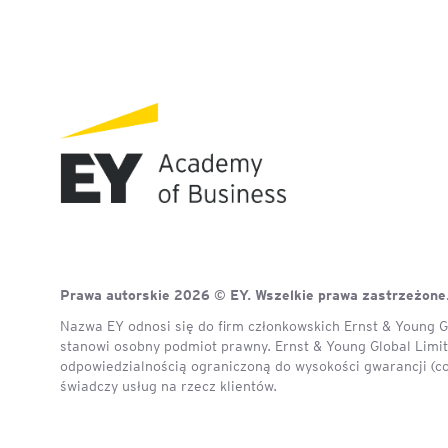
Legal AI – sztuczna intel
dla prawników
Prawa autorskie 2026 © EY. Wszelkie prawa zastrzeżone
Nazwa EY odnosi się do firm członkowskich Ernst & Young Gl
stanowi osobny podmiot prawny. Ernst & Young Global Limite
odpowiedzialnością ograniczoną do wysokości gwarancji (c
świadczy usług na rzecz klientów.