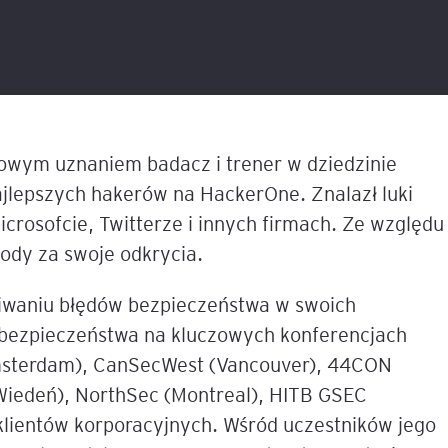
liza
w
tacji i
Sesje coachingowo-
Sales Report
Nowe technologie w controllingu
mentoringowe
cych
T
finansowym
Productive Conflict
Narzędzia diagnostyczne
anie
Inteligencja Emocjonalna 
EQ
Szkolenia inhouse
 z
owym uznaniem badacz i trener w dziedzinie
owa
 AI
jlepszych hakerów na HackerOne. Znalazł luki
e,
ILM72
icrosofcie, Twitterze i innych firmach. Ze względu
Belbin Team Roles
ody za swoje odkrycia.
ną
nesowej
FACET5
iwaniu błędów bezpieczeństwa w swoich
u bezpieczeństwa na kluczowych konferencjach
dingu –
Insights Discovery
em
Amsterdam), CanSecWest (Vancouver), 44CON
(Wiedeń), NorthSec (Montreal), HITB GSEC
TPS (Team Psychological 
nerem
 klientów korporacyjnych. Wśród uczestników jego
tów