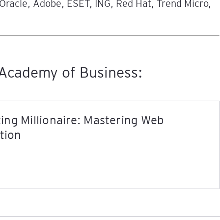
 Oracle, Adobe, ESET, ING, Red Hat, Trend Micro,
e
age
Academy of Business:
tna
cji
ing Millionaire: Mastering Web
ation
ów
ami