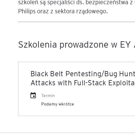
szkoleń są specjaliści ds. bezpieczeństwa z
Philips oraz z sektora rządowego.
Mapa szkoleń
AI w Pythonie: Praktyczn
Warsztaty z Large Langu
Models
Szkolenia prowadzone w EY 
Chat GPT i AI – Inteligen
analiza danych
Prawo sztucznej inteligen
Black Belt Pentesting/Bug Hunt
AI w finansach
Attacks with Full-Stack Exploit
Agenci AI w praktyce –
Termin
Warsztaty dla menedżer
Podamy wkrótce
Generatywna AI – prawne
aspekty
AI w zarządzaniu projekt