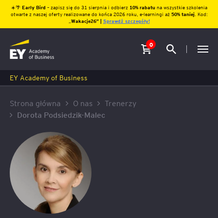
☀️🌴
Early Bird
– zapisz się do 31 sierpnia i odbierz
10% rabatu
na wszystkie szkolenia
otwarte z naszej oferty realizowane do końca 2026 roku, e-learningi aż
50% taniej
. Kod:
„
Wakacje26″ |
Sprawdź szczegóły!
0
EY Academy of Business
Strona główna
O nas
Trenerzy
Dorota Podsiedzik-Malec