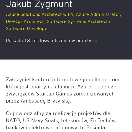
Jakub Zygmunt
Azure Solutions Architect w EY, Azure Administrator,
DevOps Architect, Software Systems Architect i
Software Developer
Posiada 18 lat doświadczenia w branży IT.
Założyciel kantoru internetowego dollarro.com,
który jest oparty na chmurze Azure. Jeden ze
zwycięzców Startup Games zorganizowanych
przez Ambasadę Brytyjską.
Odpowiedzialny za realizację projektów dla
NATO, US Navy Seals, telekomów, FinTechów,
banków i elektrowni atomowych. Posiada