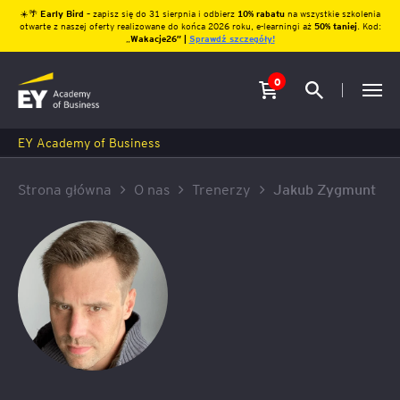
☀️🌴
Early Bird
– zapisz się do 31 sierpnia i odbierz
10% rabatu
na wszystkie szkolenia
otwarte z naszej oferty realizowane do końca 2026 roku, e-learningi aż
50% taniej
. Kod:
„
Wakacje26″ |
Sprawdź szczegóły!
0
EY Academy of Business
Strona główna
O nas
Trenerzy
Jakub Zygmunt