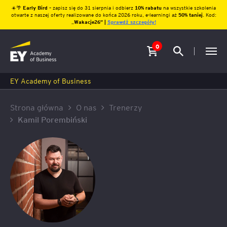
☀️🌴
Early Bird
– zapisz się do 31 sierpnia i odbierz
10% rabatu
na wszystkie szkolenia
otwarte z naszej oferty realizowane do końca 2026 roku, e-learningi aż
50% taniej
. Kod:
„
Wakacje26″ |
Sprawdź szczegóły!
0
EY Academy of Business
Strona główna
O nas
Trenerzy
Kamil Porembiński