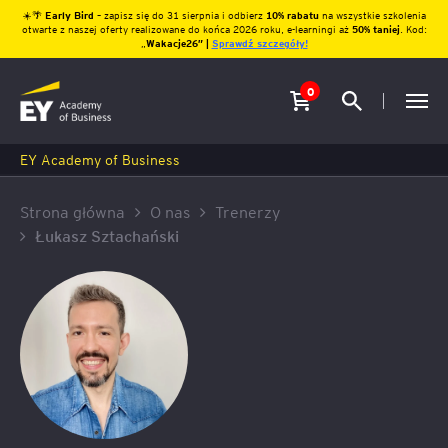
☀️🌴
Early Bird
– zapisz się do 31 sierpnia i odbierz
10% rabatu
na wszystkie szkolenia
otwarte z naszej oferty realizowane do końca 2026 roku, e-learningi aż
50% taniej
. Kod:
„
Wakacje26″ |
Sprawdź szczegóły!
0
EY Academy of Business
Strona główna
O nas
Trenerzy
Łukasz Sztachański