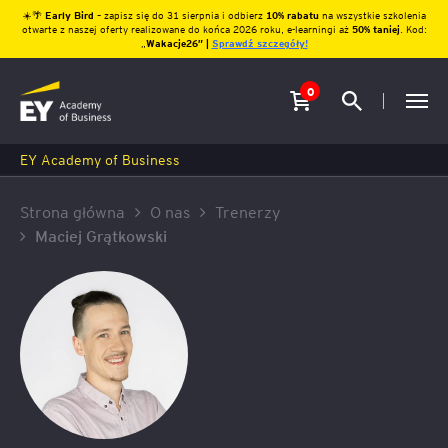
☀️🌴
Early Bird
– zapisz się do 31 sierpnia i odbierz
10% rabatu
na wszystkie szkolenia
otwarte z naszej oferty realizowane do końca 2026 roku, e-learningi aż
50% taniej
. Kod:
„
Wakacje26″ |
Sprawdź szczegóły!
0
EY Academy of Business
Strona główna
O nas
Trenerzy
Maciej Grątkowski