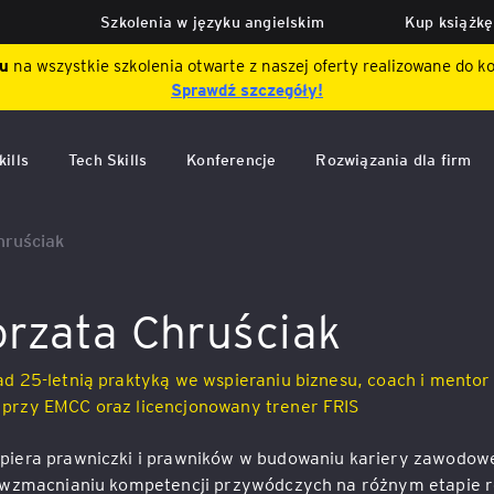
Szkolenia w języku angielskim
Kup książkę
tu
na wszystkie szkolenia otwarte z naszej oferty realizowane do k
Sprawdź szczegóły!
ills
Tech Skills
Konferencje
Rozwiązania dla firm
owe
Forum Data Strategy
Integracja Poziom Wyżej
Development Center
Talenty Gallupa
hruściak
e i
stwo
GBS
chingowo-
Konferencja Bezpieczeństwo
E-learningi szyte na miar
Assessment Center
MTQ (Mental Toughness
gowe
360°
Questionnaire)
rzata Chruściak
ie
j
ów
a
Expert Talks
Ocena 360
u –
vel)
 diagnostyczne
Konferencja AI Literacy w
RMP Reiss Motivation Prof
d 25-letnią praktyką we wspieraniu biznesu, coach i mentor
organizacji
Projekty wspierające rozw
Badanie potrzeb rozwojo
przy EMCC oraz licencjonowany trener FRIS
kadr
(diagnoza kompetencji)
DISC
procesie
Forum Managerów Podatków
iznesu
piera prawniczki i prawników w budowaniu kariery zawodowe
Dofinansowania do szkole
Work of Leaders
z wzmacnianiu kompetencji przywódczych na różnym etapie 
Forum Liderów Księgowości