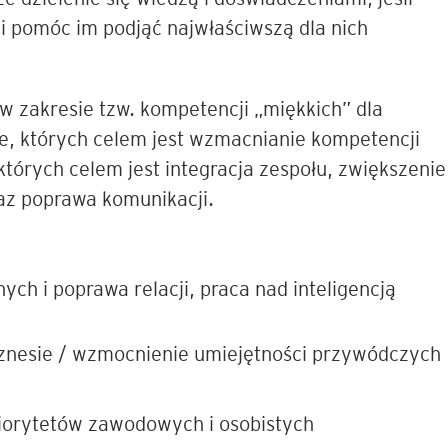
 pomóc im podjąć najwłaściwszą dla nich
e
age
 zakresie tzw. kompetencji „miękkich” dla
e, których celem jest wzmacnianie kompetencji
tna
 których celem jest integracja zespołu, zwiększenie
az poprawa komunikacji.
cji
ch i poprawa relacji, praca nad inteligencją
ów
iznesie / wzmocnienie umiejętności przywódczych
riorytetów zawodowych i osobistych
ami