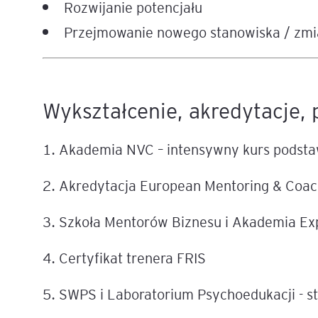
Rozwijanie potencjału
Przejmowanie nowego stanowiska / zmi
Legal AI – sztuczna intel
dla prawników
Wykształcenie, akredytacje, 
1. Akademia NVC – intensywny kurs pods
2. Akredytacja European Mentoring & Coac
3. Szkoła Mentorów Biznesu i Akademia E
4. Certyfikat trenera FRIS
5. SWPS i Laboratorium Psychoedukacji - 