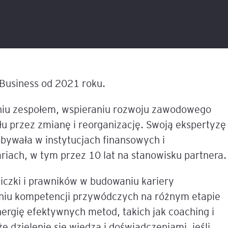
liza
w
tacji i
Sesje coachingowo-
Sales Report
Nowe technologie w controllingu
mentoringowe
cych
T
finansowym
Productive Conflict
Narzędzia diagnostyczne
anie
Inteligencja Emocjonalna 
EQ
Szkolenia inhouse
 z
Business od 2021 roku.
owa
 AI
e,
ILM72
niu zespołem, wspieraniu rozwoju zawodowego
u przez zmianę i reorganizację. Swoją ekspertyzę
Belbin Team Roles
ną
bywała w instytucjach finansowych i
nesowej
FACET5
ch, w tym przez 10 lat na stanowisku partnera.
dingu –
Insights Discovery
iczki i prawników w budowaniu kariery
em
niu kompetencji przywódczych na różnym etapie
TPS (Team Psychological 
nerem
ergię efektywnych metod, takich jak coaching i
tów
 dzielenie się wiedzą i doświadczeniami, jeśli