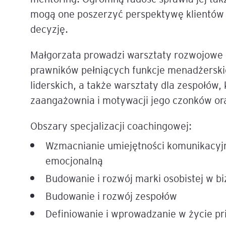
mogą one poszerzyć perspektywę klientów i
Mapa szkoleń
AI w Pythonie: Praktyczn
decyzję.
Warsztaty z Large Langu
Models
Małgorzata prowadzi warsztaty rozwojowe w
prawników pełniących funkcje menadżerski
Chat GPT i AI – Inteligen
analiza danych
liderskich, a także warsztaty dla zespołów,
zaangażownia i motywacji jego czonków or
Prawo sztucznej inteligen
Obszary specjalizacji coachingowej:
AI w finansach
Wzmacnianie umiejętności komunikacyjny
Agenci AI w praktyce –
emocjonalną
Warsztaty dla menedżer
Budowanie i rozwój marki osobistej w b
Generatywna AI – prawne
Budowanie i rozwój zespołów
aspekty
Definiowanie i wprowadzanie w życie p
AI w zarządzaniu projekt