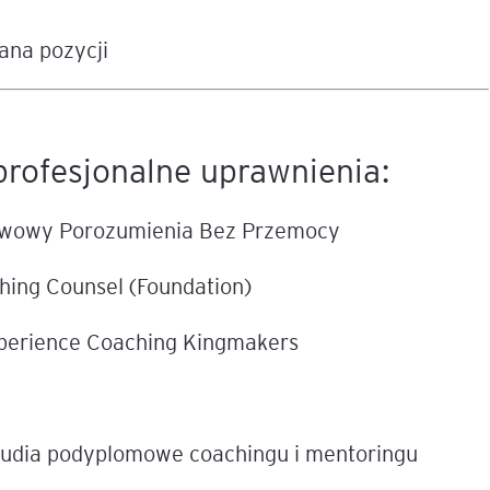
ana pozycji
igencja
profesjonalne uprawnienia:
tawowy Porozumienia Bez Przemocy
hing Counsel (Foundation)
xperience Coaching Kingmakers
studia podyplomowe coachingu i mentoringu