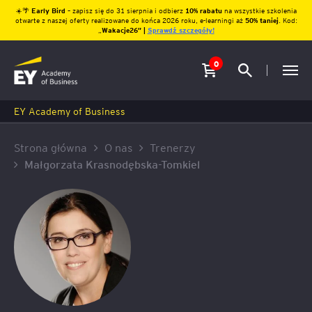
☀️🌴
Early Bird
– zapisz się do 31 sierpnia i odbierz
10% rabatu
na wszystkie szkolenia
otwarte z naszej oferty realizowane do końca 2026 roku, e-learningi aż
50% taniej
. Kod:
„
Wakacje26″ |
Sprawdź szczegóły!
0
EY Academy of Business
Strona główna
O nas
Trenerzy
Małgorzata Krasnodębska-Tomkiel