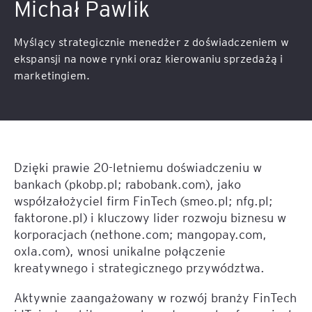
Michał Pawlik
Myślący strategicznie menedżer z doświadczeniem w
ekspansji na nowe rynki oraz kierowaniu sprzedażą i
marketingiem.
Dzięki prawie 20-letniemu doświadczeniu w
bankach (pkobp.pl; rabobank.com), jako
współzałożyciel firm FinTech (smeo.pl; nfg.pl;
faktorone.pl) i kluczowy lider rozwoju biznesu w
korporacjach (nethone.com; mangopay.com,
oxla.com), wnosi unikalne połączenie
kreatywnego i strategicznego przywództwa.
Aktywnie zaangażowany w rozwój branży FinTech