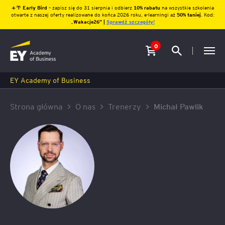
☀️🌴
Early Bird
– zapisz się do 31 sierpnia i odbierz
10% rabatu
na wszystkie szkolenia
otwarte z naszej oferty realizowane do końca 2026 roku, e-learningi aż
50% taniej
. Kod:
„
Wakacje26″ |
Sprawdź szczegóły!
0
EY Academy of Business
Strona główna
O nas
Trenerzy
Michał Pawlik