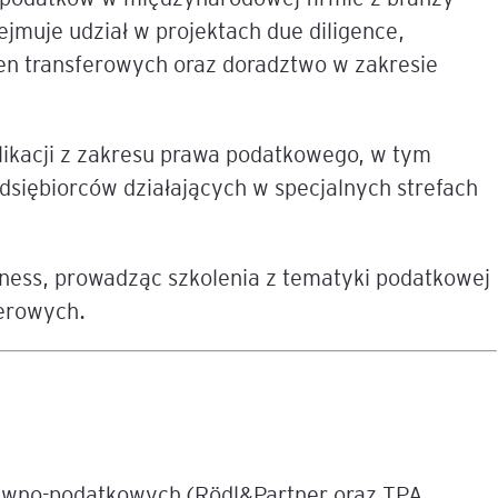
jmuje udział w projektach due diligence,
e
n transferowych oraz doradztwo w zakresie
age
ikacji z zakresu prawa podatkowego, w tym
tna
dsiębiorców działających w specjalnych strefach
cji
ness, prowadząc szkolenia z tematyki podatkowej
ferowych.
ów
awno-podatkowych (Rödl&Partner oraz TPA
ami