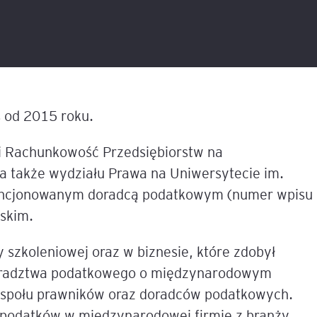
liza
w
tacji i
Sesje coachingowo-
Sales Report
Nowe technologie w controllingu
mentoringowe
cych
T
finansowym
Productive Conflict
Narzędzia diagnostyczne
anie
Inteligencja Emocjonalna 
EQ
Szkolenia inhouse
 z
 od 2015 roku.
owa
 AI
e,
ILM72
 i Rachunkowość Przedsiębiorstw na
 także wydziału Prawa na Uniwersytecie im.
Belbin Team Roles
ną
cencjonowanym doradcą podatkowym (numer wpisu
nesowej
FACET5
skim.
dingu –
Insights Discovery
 szkoleniowej oraz w biznesie, które zdobył
em
oradztwa podatkowego o międzynarodowym
TPS (Team Psychological 
nerem
 zespołu prawników oraz doradców podatkowych.
tów
. podatków w międzynarodowej firmie z branży