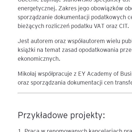
energetycznej. Zakres jego obowiązków obe
Mapa szkoleń
AI w Pythonie: Praktyczn
sporządzanie dokumentacji podatkowych ce
Warsztaty z Large Langu
bieżących rozliczeń podatku VAT oraz CIT.
Models
Jest autorem oraz współautorem wielu publ
Chat GPT i AI – Inteligen
analiza danych
książki na temat zasad opodatkowania prze
ekonomicznych.
Prawo sztucznej inteligen
Mikołaj współpracuje z EY Academy of Busi
AI w finansach
oraz sporządzania dokumentacji cen trans
Agenci AI w praktyce –
Warsztaty dla menedżer
Generatywna AI – prawne
Przykładowe projekty:
aspekty
1. Praca w renomowanych kancelariach pr
AI w zarządzaniu projekt