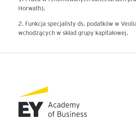
Horwath).
Legal AI – sztuczna intel
dla prawników
2. Funkcja specjalisty ds. podatków w Veol
wchodzących w skład grupy kapitałowej.