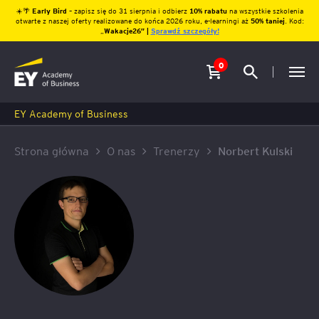
☀️🌴
Early Bird
– zapisz się do 31 sierpnia i odbierz
10% rabatu
na wszystkie szkolenia
otwarte z naszej oferty realizowane do końca 2026 roku, e-learningi aż
50% taniej
. Kod:
„
Wakacje26″ |
Sprawdź szczegóły!
0
EY Academy of Business
Strona główna
O nas
Trenerzy
Norbert Kulski