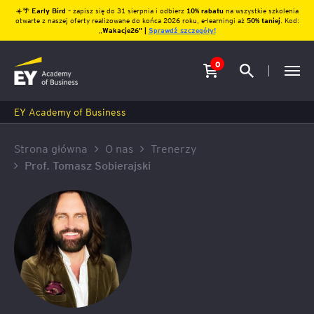
☀️🌴
Early Bird
– zapisz się do 31 sierpnia i odbierz
10% rabatu
na wszystkie szkolenia
otwarte z naszej oferty realizowane do końca 2026 roku, e-learningi aż
50% taniej
. Kod:
„
Wakacje26″ |
Sprawdź szczegóły!
0
EY Academy of Business
Strona główna
O nas
Trenerzy
Prof. Tomasz Sobierajski