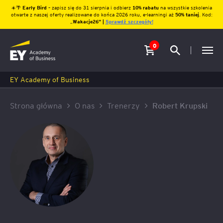
☀️🌴
Early Bird
– zapisz się do 31 sierpnia i odbierz
10% rabatu
na wszystkie szkolenia
otwarte z naszej oferty realizowane do końca 2026 roku, e-learningi aż
50% taniej
. Kod:
„
Wakacje26″ |
Sprawdź szczegóły!
0
EY Academy of Business
Strona główna
O nas
Trenerzy
Robert Krupski