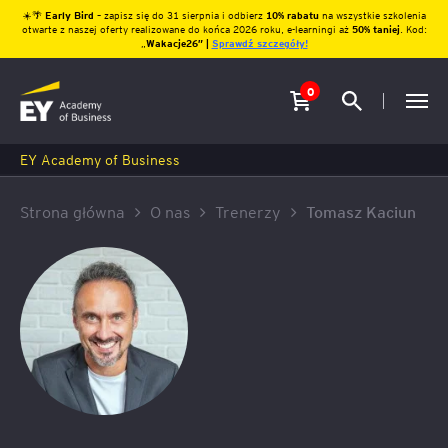
☀️🌴
Early Bird
– zapisz się do 31 sierpnia i odbierz
10% rabatu
na wszystkie szkolenia
otwarte z naszej oferty realizowane do końca 2026 roku, e-learningi aż
50% taniej
. Kod:
„
Wakacje26″ |
Sprawdź szczegóły!
0
EY Academy of Business
Strona główna
O nas
Trenerzy
Tomasz Kaciun