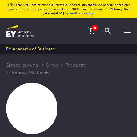
☀️🌴
Early Bird
– zapisz się do 31 sierpnia i odbierz
10% rabatu
na wszystkie szkolenia
otwarte z naszej oferty realizowane do końca 2026 roku, e-learningi aż
50% taniej
. Kod:
„
Wakacje26″ |
Sprawdź szczegóły!
0
EY Academy of Business
Strona główna
O nas
Trenerzy
Tomasz Michalak