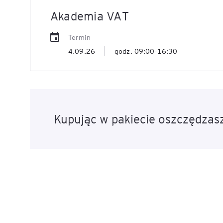
Akademia VAT
Mapa szkoleń
AI w Pythonie: Praktyczn
Warsztaty z Large Langu
Termin
Models
4.09.26
godz. 09:00-16:30
Chat GPT i AI – Inteligen
analiza danych
Prawo sztucznej inteligen
Kupując w pakiecie oszczędzasz
AI w finansach
Agenci AI w praktyce –
Warsztaty dla menedżer
Generatywna AI – prawne
aspekty
AI w zarządzaniu projekt