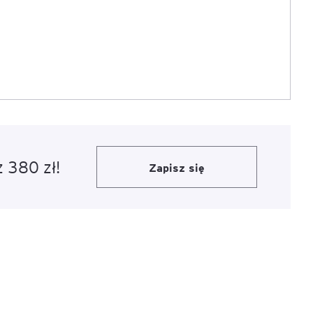
e
age
tna
cji
 380 zł!
Zapisz się
ów
ami