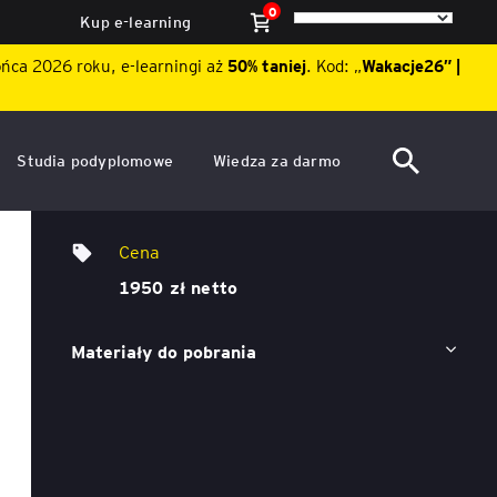
0
Kup e-learning
ońca 2026 roku, e-learningi aż
50% taniej
. Kod: „
Wakacje26″ |
Studia podyplomowe
Wiedza za darmo
ACCA po polsku – Zarządzanie
Dzień Otwarty EY Academy of
Pakiet szkoleń podatkowych
finansami i rachunkowość w
Business 2026
Cena
środowisku międzynarodowym
ę
1950 zł netto
Akademia WSB
Aktualności
ACCA Strategic Professional
Materiały do pobrania
ile
Artykuły
Akademia WSB
ój
wych
Raporty
ACCA Professional – studia
podyplomowe w języku
ń
angielskim - ALK
Webinary