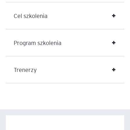
Podczas zajęć przeanalizujemy wymogi licencyjne,
procedury KYC/AML oraz obowiązki informacyjne, które
od teraz będą standardem dla każdego profesjonalnego
Cel szkolenia
podmiotu na rynku aktywów cyfrowych.
Program szkolenia
Trenerzy