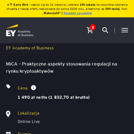
☀️🌴
Early Bird
– zapisz się do 31 sierpnia i odbierz
10% rabatu
na wszystkie szkolenia
otwarte z naszej oferty realizowane do końca 2026 roku, e-learningi aż
50% taniej
. Kod:
„
Wakacje26″ |
Sprawdź szczegóły!
0
EY Academy of Business
MiCA – Praktyczne aspekty stosowania regulacji na
rynku kryptoaktywów
Cena
1 490 zł netto (1 832,70 zł brutto)
Lokalizacja
Online Live
Termin